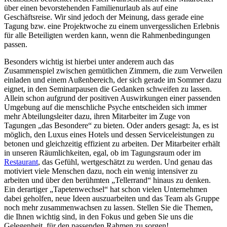
über einen bevorstehenden Familienurlaub als auf eine
Geschäftsreise. Wir sind jedoch der Meinung, dass gerade eine
Tagung bzw. eine Projektwoche zu einem unvergesslichen Erlebnis
für alle Beteiligten werden kann, wenn die Rahmenbedingungen
passen.
Besonders wichtig ist hierbei unter anderem auch das
Zusammenspiel zwischen gemütlichen Zimmern, die zum Verweilen
einladen und einem Außenbereich, der sich gerade im Sommer dazu
eignet, in den Seminarpausen die Gedanken schweifen zu lassen.
Allein schon aufgrund der positiven Auswirkungen einer passenden
Umgebung auf die menschliche Psyche entscheiden sich immer
mehr Abteilungsleiter dazu, ihren Mitarbeiter im Zuge von
Tagungen „das Besondere“ zu bieten. Oder anders gesagt: Ja, es ist
möglich, den Luxus eines Hotels und dessen Serviceleistungen zu
betonen und gleichzeitig effizient zu arbeiten. Der Mitarbeiter erhält
in unseren Räumlichkeiten, egal, ob im Tagungsraum oder im
Restaurant
, das Gefühl, wertgeschätzt zu werden. Und genau das
motiviert viele Menschen dazu, noch ein wenig intensiver zu
arbeiten und über den berühmten „Tellerrand“ hinaus zu denken.
Ein derartiger „Tapetenwechsel“ hat schon vielen Unternehmen
dabei geholfen, neue Ideen auszuarbeiten und das Team als Gruppe
noch mehr zusammenwachsen zu lassen. Stellen Sie die Themen,
die Ihnen wichtig sind, in den Fokus und geben Sie uns die
Gelegenheit, für den passenden Rahmen zu sorgen!