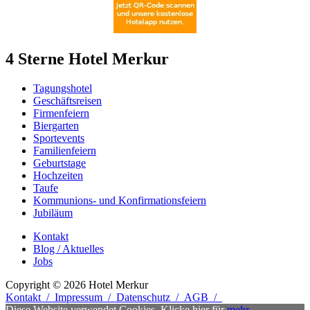
4 Sterne Hotel Merkur
Tagungshotel
Geschäftsreisen
Firmenfeiern
Biergarten
Sportevents
Familienfeiern
Geburtstage
Hochzeiten
Taufe
Kommunions- und Konfirmationsfeiern
Jubiläum
Kontakt
Blog / Aktuelles
Jobs
Copyright © 2026 Hotel Merkur
Kontakt
/
Impressum
/
Datenschutz
/
AGB
/
Diese Website verwendet Cookies. Klicke hier für
mehr