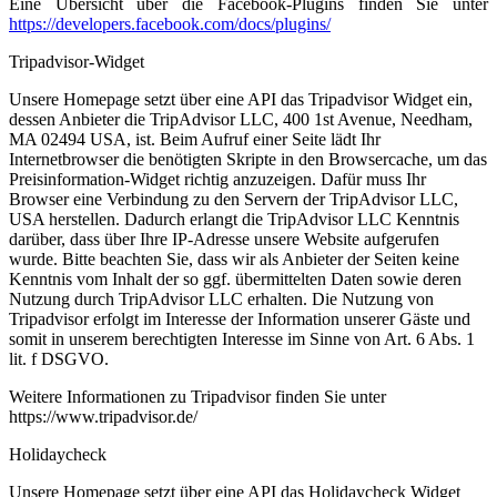
Eine Übersicht über die Facebook-Plugins finden Sie unter
https://developers.facebook.com/docs/plugins/
Tripadvisor-Widget
Unsere Homepage setzt über eine API das Tripadvisor Widget ein,
dessen Anbieter die TripAdvisor LLC, 400 1st Avenue, Needham,
MA 02494 USA, ist. Beim Aufruf einer Seite lädt Ihr
Internetbrowser die benötigten Skripte in den Browsercache, um das
Preisinformation-Widget richtig anzuzeigen. Dafür muss Ihr
Browser eine Verbindung zu den Servern der TripAdvisor LLC,
USA herstellen. Dadurch erlangt die TripAdvisor LLC Kenntnis
darüber, dass über Ihre IP-Adresse unsere Website aufgerufen
wurde. Bitte beachten Sie, dass wir als Anbieter der Seiten keine
Kenntnis vom Inhalt der so ggf. übermittelten Daten sowie deren
Nutzung durch TripAdvisor LLC erhalten. Die Nutzung von
Tripadvisor erfolgt im Interesse der Information unserer Gäste und
somit in unserem berechtigten Interesse im Sinne von Art. 6 Abs. 1
lit. f DSGVO.
Weitere Informationen zu Tripadvisor finden Sie unter
https://www.tripadvisor.de/
Holidaycheck
Unsere Homepage setzt über eine API das Holidaycheck Widget